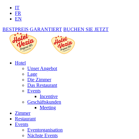
IT
FR
EN
BESTPREIS GARANTIERT
BUCHEN SIE JETZT
Hotel
Unser Angebot
Lage
Die Zimmer
Das Restaurant
Events
Incentive
Geschäftskunden
Meeting
Zimmer
Restaurant
Events
Eventorganisation
Nächste Events