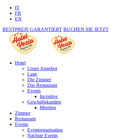
IT
FR
EN
BESTPREIS GARANTIERT
BUCHEN SIE JETZT
Hotel
Unser Angebot
Lage
Die Zimmer
Das Restaurant
Events
Incentive
Geschäftskunden
Meeting
Zimmer
Restaurant
Events
Eventorganisation
Nächste Events