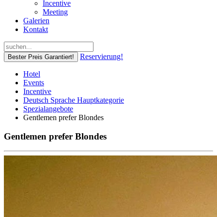
Incentive
Meeting
Galerien
Kontakt
Reservierung!
Bester Preis Garantiert!
Hotel
Events
Incentive
Deutsch Sprache Hauptkategorie
Spezialangebote
Gentlemen prefer Blondes
Gentlemen prefer Blondes