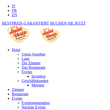
IT
FR
EN
BESTPREIS GARANTIERT
BUCHEN SIE JETZT
Hotel
Unser Angebot
Lage
Die Zimmer
Das Restaurant
Events
Incentive
Geschäftskunden
Meeting
Zimmer
Restaurant
Events
Eventorganisation
Nächste Events